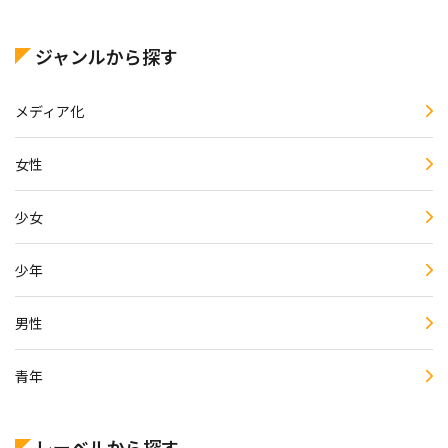
手をかざすだけで
す。詠唱とか必殺技
とかいりません。念
ジャンルから探す
じるだけで倒せます
～
メディア化
女性
少女
少年
男性
青年
レーベルから探す