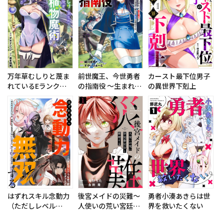
前世魔王、今世勇者
万年草むしりと蔑ま
カースト最下位男子
の指南役 ～生まれ変
れているEランク冒
の異世界下剋上
わった転生魔王は衰
険者、実は世界最強
退した世界で新たな
の”植物魔術”で無双
勇者を教育する～
する
はずれスキル念動力
後宮メイドの災難～
勇者小湊あきらは世
（ただしレベル
人使いの荒い宮廷書
界を救いたくない
MAX）で無双する～
記官と推理する～