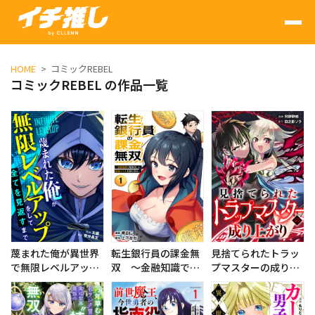
HOME
コミックREBEL
コミックREBEL の作品一覧
蔑まれた俺が異世界
転生銀行員の課金無
見捨てられたトラッ
で無限レベルアップ
双 ～金融知識で荒
プマスターの成り上
をして全てを見返す
稼ぎして、最強スキ
がり
まで
ルを買い漁る～