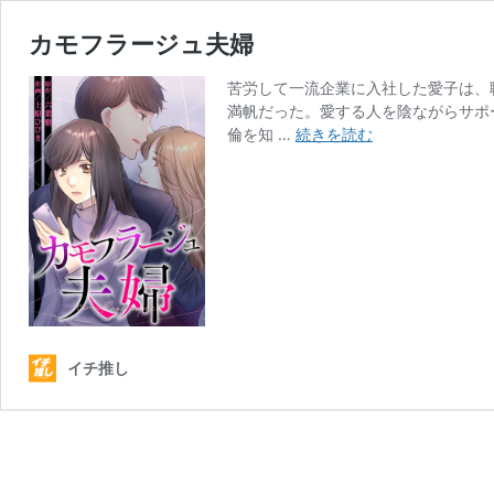
カモフラージュ夫婦
苦労して一流企業に入社した愛子は、
満帆だった。愛する人を陰ながらサポ
カ
倫を知 …
続きを読む
モ
フ
ラ
ー
ジ
ュ
夫
婦
イチ推し