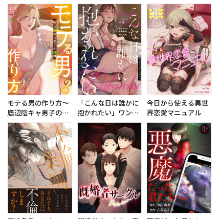
～
楽の操り人形に～
くらのアジェンダ～
【フルカラー】
【フルカラー】
モテる男の作り方～
「こんな日は誰かに
今日から使える異世
底辺陰キャ男子の挑
抱かれたい」ワンナ
界恋愛マニュアル
戦～【フルカラー】
イトアンソロジー