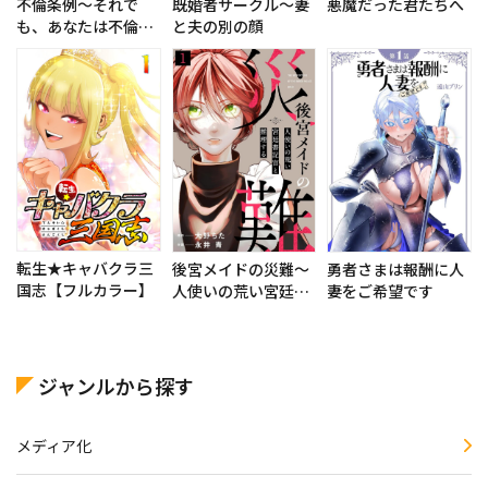
既婚者サークル～妻
不倫条例～それで
悪魔だった君たちへ
と夫の別の顔
も、あなたは不倫し
ますか？～
転生★キャバクラ三
後宮メイドの災難～
勇者さまは報酬に人
国志【フルカラー】
人使いの荒い宮廷書
妻をご希望です
記官と推理する～
ジャンルから探す
メディア化