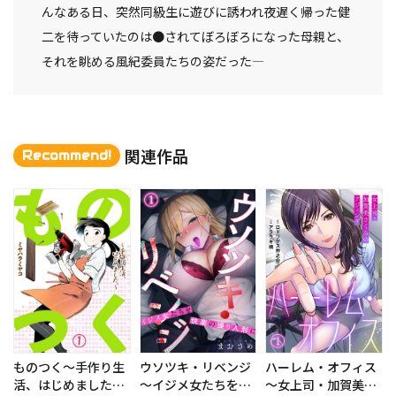
んなある日、突然同級生に遊びに誘われ夜遅く帰った健
二を待っていたのは●されてぼろぼろになった母親と、
それを眺める風紀委員たちの姿だった―
関連作品
Recommend!
ものつく～手作り生
ウソツキ・リベンジ
ハーレム・オフィス
活、はじめました。
～イジメ女たちを快
～女上司・加賀美さ