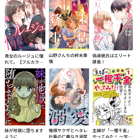
す
山野さんちの終末事
偽装彼氏はエリート
貴女のルージュに憧
情
課長！
れて。【フルカラ
ー】
妹が地獄に堕ちます
俺様ヤクザとヘタレ
主婦が「一攫千金」
ように
社畜の仁義なき溺愛
やってみた！ ～宝石