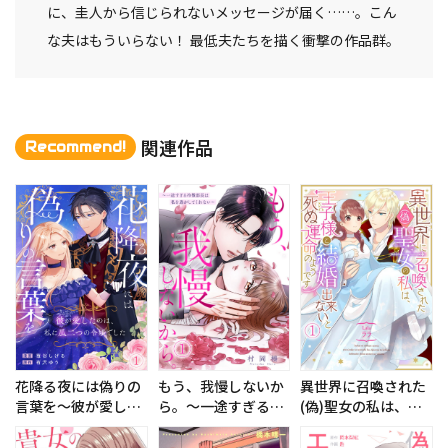
に、圭人から信じられないメッセージが届く……。こん
な夫はもういらない！ 最低夫たちを描く衝撃の作品群。
関連作品
Recommend!
花降る夜には偽りの
もう、我慢しないか
異世界に召喚された
言葉を～彼が愛した
ら。～一途すぎる冷
(偽)聖女の私は、王
のは、私に瓜二つの
徹部長は私を逃がし
子様と結婚出来ない
令嬢でした～
てくれない～
と死ぬ運命のようで