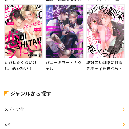
掘ってスリランカ
（と家計）を救う予
定～
＃バレたくないけ
バニーキラー・カク
塩対応幼馴染に甘過
ど、恋シたい！
テル
ぎボディを食べられ
ました ～身長差35セ
ンチの♂事情～
ジャンルから探す
メディア化
女性