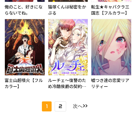
転生★キャバクラ三
俺のこと、好きにな
猫塚くんは秘密をか
国志【フルカラー】
らないでね。
ぶる
富士山超噴火【フル
ルーチェ～復讐のた
嘘つき達の恋愛リア
カラー】
め冷酷侯爵の契約妻
リティー
になります～
次へ>>
1
2