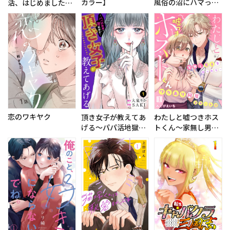
カラー】
風俗の沼にハマった
活、はじめました。
ら～
～
恋のワキヤク
頂き女子が教えてあ
わたしと嘘つきホス
げる～パパ活地獄の
トくん〜家無し男子
闇救世主（メシア）
を拾ったら…ワケあ
～
り同居スター
ト！？〜【フルカラ
ー】