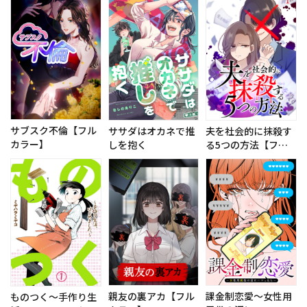
サブスク不倫【フル
ササダはオカネで推
夫を社会的に抹殺す
カラー】
しを抱く
る5つの方法【フル
カラー】
親友の裏アカ【フル
課金制恋愛～女性用
ものつく～手作り生