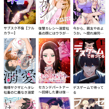
サブスク不倫【フル
復讐カレシ～溺愛社
今から、親友やめよ
カラー】
長の顔にはウラがあ
うか。～腐れ縁同僚
る～
は甘い快楽で私を壊
す～
セカンドパートナー
俺様ヤクザとヘタレ
デスゲームで待って
～回帰した妻は復讐
社畜の仁義なき溺愛
る
する～【フルカラ
ー】【タテコミ】