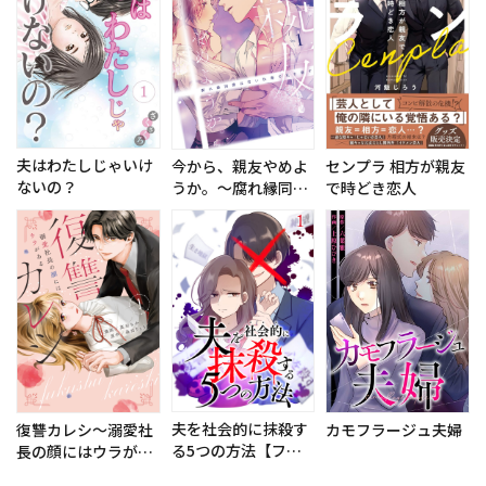
夫はわたしじゃいけ
今から、親友やめよ
センプラ 相方が親友
ないの？
うか。～腐れ縁同僚
で時どき恋人
は甘い快楽で私を壊
す～【コミックス
版】
夫を社会的に抹殺す
カモフラージュ夫婦
復讐カレシ～溺愛社
る5つの方法【フル
長の顔にはウラがあ
カラー】
る～ 【単行本版】