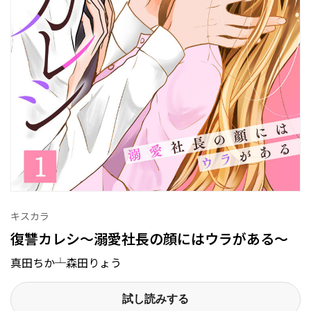
キスカラ
復讐カレシ～溺愛社長の顔にはウラがある～
真田ちか┴森田りょう
試し読みする